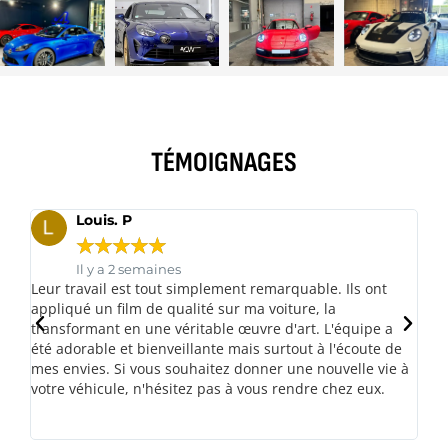
TÉMOIGNAGES
Louis. P
☆
☆
☆
☆
☆
Il y a 2 semaines
a
Leur travail est tout simplement remarquable. Ils ont
Me
appliqué un film de qualité sur ma voiture, la
vé
transformant en une véritable œuvre d'art. L'équipe a
c'
été adorable et bienveillante mais surtout à l'écoute de
eu
les
mes envies. Si vous souhaitez donner une nouvelle vie à
votre véhicule, n'hésitez pas à vous rendre chez eux.
ux