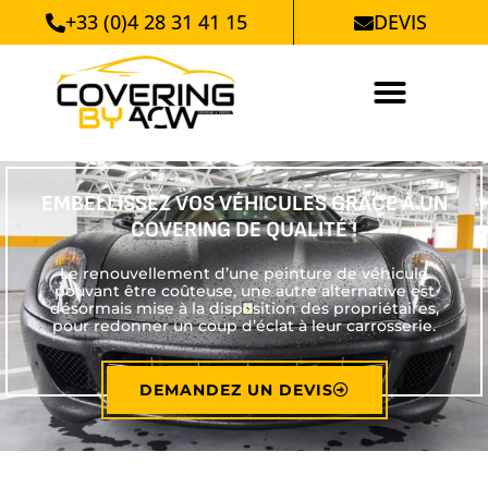
+33 (0)4 28 31 41 15
DEVIS
EMBELLISSEZ VOS VÉHICULES
GRÂCE À UN
COVERING DE QUALITÉ !
Le renouvellement d’une peinture de véhicule
pouvant être coûteuse, une autre alternative est
désormais mise à la disposition des propriétaires,
pour redonner un coup d’éclat à leur carrosserie.
DEMANDEZ UN DEVIS