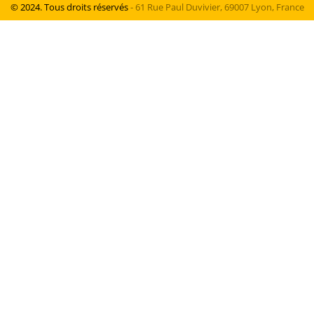
© 2024. Tous droits réservés
- 61 Rue Paul Duvivier, 69007 Lyon, France