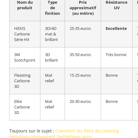
Nom du
Type
Prix
Résistance
produit
de
approximatif
UV
finition
(au mètre)
HEXIS
3D/4D
25-35 euros
Excellente
Carbone
mat &
Série HX
brillant
3M
3D
35-50 euros
Très bonne
Scotchprint
brillant
Fleasting
Mat
15-25 euros
Bonne
Carbone
relief
3D
Elite
Mat
20-30 euros
Bonne
Carbone
relief
3D
Toujours sur le sujet :
Comment les films de covering
métallisés réinventent l’esthétique auto