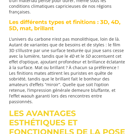
d’un matériau pensé pour durer, même sous les
conditions climatiques capricieuses de nos régions
françaises.
Les différents types et finitions : 3D, 4D,
5D, mat, brillant
L’univers du carbone n’est pas monolithique, loin de là.
Autant de variantes que de besoins et de styles : le film
3D s’illustre par une surface texturée qui joue sans cesse
avec la lumière, tandis que le
4D
et le
5D
accentuent cet
effet d’optique, ajoutant profondeur et brillance éclatante
à la surface. Mat ou brillant ? À chacun sa préférence !
Les finitions mates attirent les puristes en quête de
sobriété, tandis que le brillant fait le bonheur des
amateurs d’effets “miroir”. Quelle que soit l’option
retenue, l’impression générale demeure bluffante, et
l’effet waouh garanti lors des rencontres entre
passionnés.
LES AVANTAGES
ESTHÉTIQUES ET
FONCTIONNELS DE LA POSE