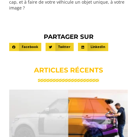
cap, et à faire de votre véhicule un objet unique, à votre
image ?
PARTAGER SUR
Facebook
Twitter
LinkedIn
ARTICLES RÉCENTS
C
c
v
r
r
u
u
s