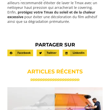
ailleurs recommandé d’éviter de laver le Tmax avec un
nettoyeur haut pression qui arracherait le covering.
Enfin,
protégez votre Tmax du soleil et de la chaleur
excessive
pour éviter une décoloration du film adhésif
ainsi que sa dégradation prématurée.
PARTAGER SUR
Facebook
Twitter
LinkedIn
ARTICLES RÉCENTS
C
c
v
r
r