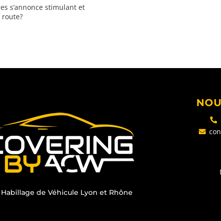
ies s’annonce stimulant et
 route?
NOU
con
 Habillage de Véhicule Lyon et Rhône