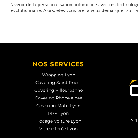
L’avenir de la personnalisation automobile avec ces technolog
révolutionnaire. Alors, êtes-vous prêt à vous démarquer sur la
NOS SERVICES
Wrapping Lyon
Covering Saint Priest
Covering Villeurbanne
Covering Rhône alpes
Covering Moto Lyon
PPF Lyon
N°1
Flocage Voiture Lyon
Vitre teintée Lyon