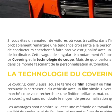
Si vous êtes un amateur de voitures où vous travaillez dans l’
probablement remarqué une tendance croissante à la personna
de conducteurs cherchent à faire preuve d’originalité avec un s
de l’ordinaire. Cette vague de singularité a notamment été po
Le
Covering
et la
technologie de coupe
. Mais de quoi parlon
dans ce monde fascinant de la personnalisation automobile.
LA TECHNOLOGIE DU COVERI
Le
covering
, connu aussi sous le terme de
film
adhésif ou
film
recouvrir la carrosserie du véhicule avec un film vinyle. Diver
marché : que vous recherchiez une finition brillante, mat, ou 
Le
covering
est sans nul doute le moyen de personnalisation qui 
Les avantages sont nombreux : c’est une méthode de travail n
variété de couleurs et de finitions, et permet même de protége