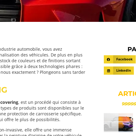
PA
industrie automobile, vous avez
lisation des véhicules. De plus en plus
Facebook
tock de couleurs et de finitions sortant
ssible grâce à deux technologies phares :
LinkedIn
s-nous exactement ? Plongeons sans tarder
NG
ARTI
 covering
, est un procédé qui consiste à
s types de produits sont disponibles sur le
une protection de carrosserie spécifique.
offre le plus de possibilités.
on-invasive, elle offre une immense
r la peinture d’origine de votre véhicule