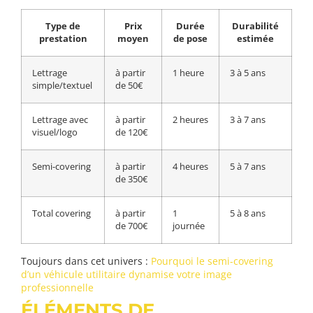
Type de
Prix
Durée
Durabilité
prestation
moyen
de pose
estimée
Lettrage
à partir
1 heure
3 à 5 ans
simple/textuel
de 50€
Lettrage avec
à partir
2 heures
3 à 7 ans
visuel/logo
de 120€
Semi-covering
à partir
4 heures
5 à 7 ans
de 350€
Total covering
à partir
1
5 à 8 ans
de 700€
journée
Toujours dans cet univers :
Pourquoi le semi-covering
d’un véhicule utilitaire dynamise votre image
professionnelle
ÉLÉMENTS DE