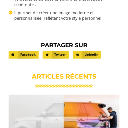
cohérente ;
il permet de créer une image moderne et
personnalisée, reflétant votre style personnel.
PARTAGER SUR
Facebook
Twitter
LinkedIn
ARTICLES RÉCENTS
C
c
v
r
r
u